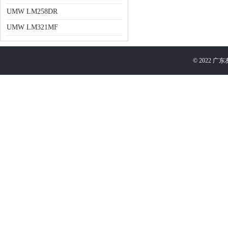
UMW LM258DR
UMW LM321MF
©
2022
广东