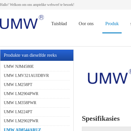
Hallo! Welkom om ons amptelike webwerf te besoek!
Tuisblad
Oor ons
Produk
Produkte van dieselfde reeks
UMW NJM4580E
UMW LMV321AUIDBVR
UMW LM258PT
UMW LM2904PWR
UMW LM358PWR
UMW LM224PT
Spesifikasies
UMW LM2902PWR
UMW AD8544ARUZ