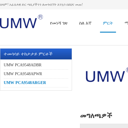
ሰላም! ኦፊሴላዊ ድር ጣቢያችንን ለመጎብኘት እንኳን በደህና መጡ!
የመነሻ ገጽ
ስለ እኛ
ምርት
ተመሳሳይ ተከታታይ ምርቶች
UMW PCA9548ADBR
UMW PCA9548APWR
UMW PCA9548ARGER
መግለጫዎች