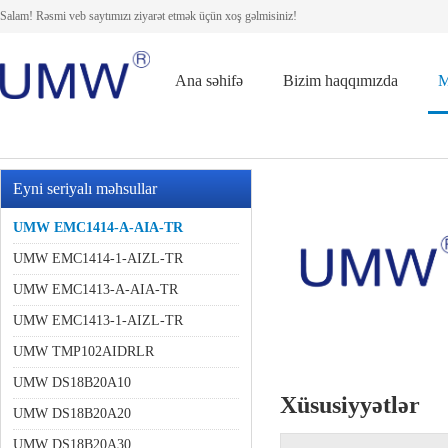
Salam! Rəsmi veb saytımızı ziyarət etmək üçün xoş gəlmisiniz!
Ana səhifə
Bizim haqqımızda
M
Eyni seriyalı məhsullar
UMW EMC1414-A-AIA-TR
UMW EMC1414-1-AIZL-TR
UMW EMC1413-A-AIA-TR
UMW EMC1413-1-AIZL-TR
UMW TMP102AIDRLR
UMW DS18B20A10
Xüsusiyyətlər
UMW DS18B20A20
UMW DS18B20A30