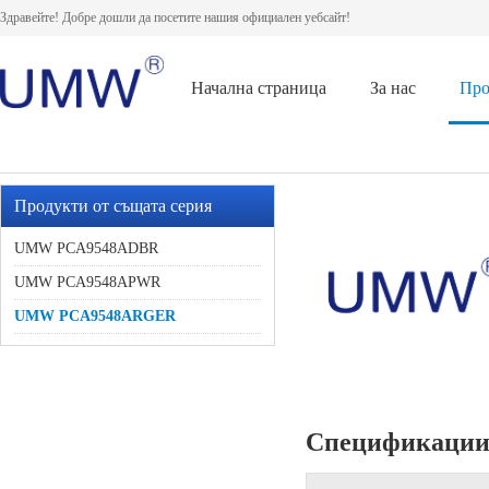
Здравейте! Добре дошли да посетите нашия официален уебсайт!
Начална страница
За нас
Про
Продукти от същата серия
UMW PCA9548ADBR
UMW PCA9548APWR
UMW PCA9548ARGER
Спецификаци