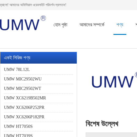
হ্যালো! আমাদের অফিসিয়াল ওয়েবসাইট পরিদর্শন স্বাগতম!
হোম পৃষ্ঠা
আমাদের সম্পর্কে
পণ্য
একই সিরিজ পণ্য
UMW 78L12L
UMW MIC29502WU
UMW MIC29502WT
UMW XC6219B502MR
UMW XC6206P252PR
UMW XC6206P182PR
বিশেষ উল্লেখ
UMW HT7050S
UMW HT7039S