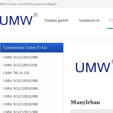
Helo! Croeso i ymweld â'n gwefan swyddogol!
Tudalen gartref
Amdanom ni
C
Cynhyrchion Cyfres Yr Un
UMW XC6232B332MR
UMW XC6232B332DR
UMW 78L10-150
UMW XC6232B362MR
UMW XC6232B302MR
UMW XC6232B182MR
Manylebau
UMW XC6232B282MR
UMW XC6232B152MR