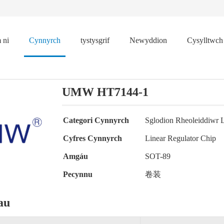
 ni
Cynnyrch
tystysgrif
Newyddion
Cysylltwch
UMW HT7144-1
Categori Cynnyrch
Sglodion Rheoleiddiwr L
Cyfres Cynnyrch
Linear Regulator Chip
Amgáu
SOT-89
Pecynnu
卷装
au