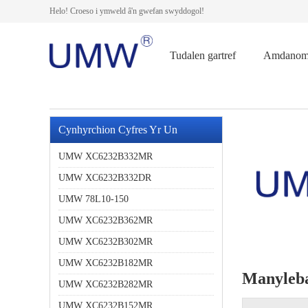
Helo! Croeso i ymweld â'n gwefan swyddogol!
Tudalen gartref
Amdanom
Cynhyrchion Cyfres Yr Un
UMW XC6232B332MR
UMW XC6232B332DR
UMW 78L10-150
UMW XC6232B362MR
UMW XC6232B302MR
UMW XC6232B182MR
Manyleb
UMW XC6232B282MR
UMW XC6232B152MR