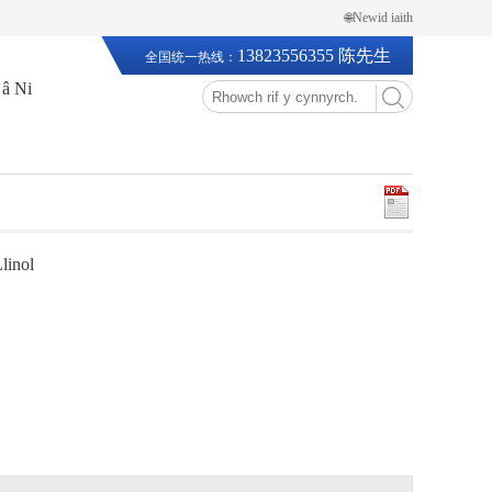
🌐Newid iaith
13823556355 陈先生
全国统一热线：
 â Ni
linol