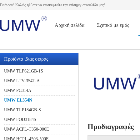
Γειά σου! Καλώς ήλθατε να επισκεφτείτε την επίσημη ιστοσελίδα μας!
Αρχική σελίδα
Σχετικά με εμάς
Προϊόντα ίδιας σειράς
UMW TLP621GB-1S
UMW LTV-354T-A
UMW PC814A
UMW EL354N
UMW TLP184GB-S
UMW FOD3184S
Προδιαγραφές
UMW ACPL-T350-000E
UMW HCPL-4503-500E