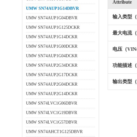
Attribute
UMW SN74AUP1G14DBVR
输入类型（In
UMW SN74AUP1G04DBVR
UMW SN74AUP1G125DCKR
最大电流（I
UMW SN74AUP1G14DCKR
UMW SN74AUP1G00DCKR
电压（VIN
UMW SN74AUP1G04DCKR
功能描述（Fun
UMW SN74AUP2G34DCKR
UMW SN74AUP2G17DCKR
输出类型（Ou
UMW SN74AUP2G04DCKR
UMW SN74AUP2G14DCKR
UMW SN74LVC1G06DBVR
UMW SN74LVC1G19DBVR
UMW SN74LVC1G57DBVR
UMW SN74AHCT1G125DBVR