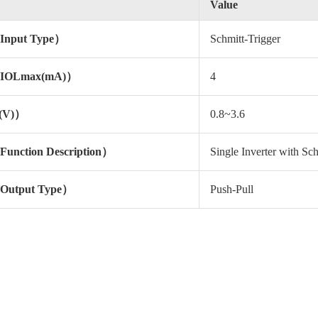
Value
put Type）
Schmitt-Trigger
OLmax(mA)）
4
(V)）
0.8~3.6
ction Description）
Single Inverter with Sch
tput Type）
Push-Pull