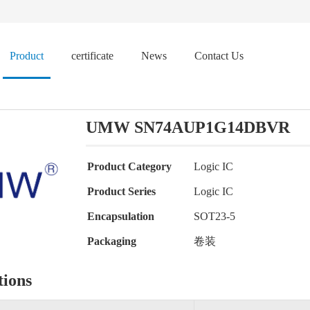
Product
certificate
News
Contact Us
UMW SN74AUP1G14DBVR
Product Category
Logic IC
Product Series
Logic IC
Encapsulation
SOT23-5
Packaging
卷装
tions