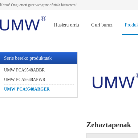
Kaixo! Ongi etorri gure webgune ofiziala bisitatzera!
Hasiera orria
Guri buruz
Produ
Serie bereko produktuak
UMW PCA9548ADBR
UMW PCA9548APWR
UMW PCA9548ARGER
Zehaztapenak