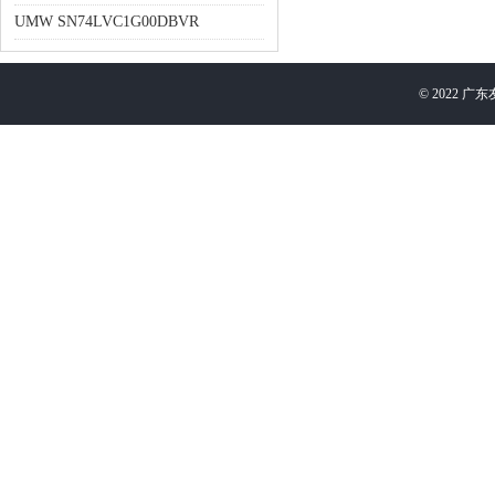
UMW SN74LVC1G00DBVR
©
2022
广东