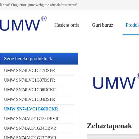
Kaixo! Ongi etorri gure webgune ofiziala bisitatzera!
Hasiera orria
Guri buruz
Produ
Serie bereko produktuak
UMW SN74LVC1G17DSFR
UMW SN74LVC1G07DSFR
UMW SN74LVC1G06DCKR
UMW SN74LVC1G04DSFR
UMW SN74LVC1G66DCKR
UMW SN74AUP1G125DBVR
Zehaztapenak
UMW SN74AUP1G34DBVR
UMW SN74AUP1G17DBVR