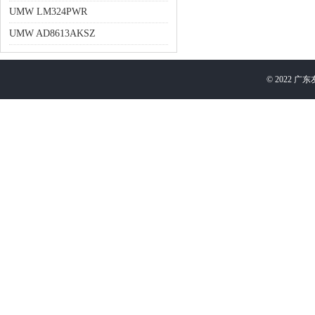
UMW LM324PWR
UMW AD8613AKSZ
©
2022
广东