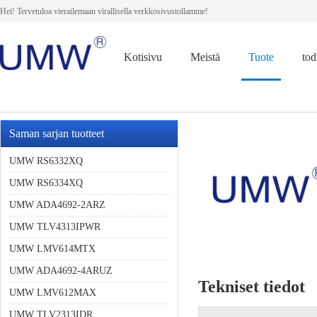
Hei! Tervetuloa vierailemaan virallisella verkkosivustollamme!
Kotisivu
Meistä
Tuote
tod
Saman sarjan tuotteet
UMW RS6332XQ
UMW RS6334XQ
UMW ADA4692-2ARZ
UMW TLV4313IPWR
UMW LMV614MTX
UMW ADA4692-4ARUZ
Tekniset tiedot
UMW LMV612MAX
UMW TLV2313IDR