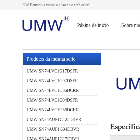
Ola! Benvido a visitar o noso sitio web oficial.
Páxina de inicio
Sobre nó
Produtos da mesma serie
UMW SN74LVC1G17DSFR
UMW SN74LVC1G07DSFR
UMW SN74LVC1G06DCKR
UMW SN74LVC1G04DSFR
UMW SN74LVC1G66DCKR
UMW SN74AUP1G125DBVR
Especific
UMW SN74AUP1G34DBVR
UMW SN74AUP1G17DBVR