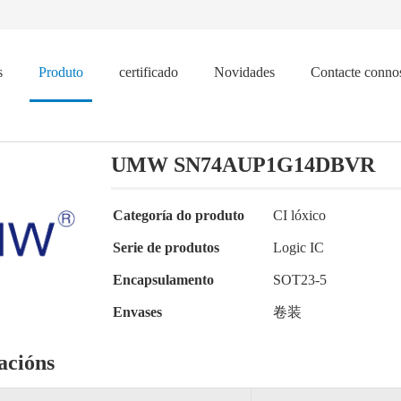
s
Produto
certificado
Novidades
Contacte conno
UMW SN74AUP1G14DBVR
Categoría do produto
CI lóxico
Serie de produtos
Logic IC
Encapsulamento
SOT23-5
Envases
卷装
acións