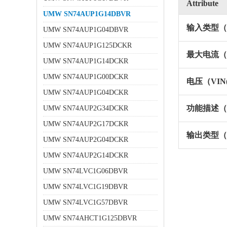
Attribute
UMW SN74AUP1G14DBVR
输入类型（In
UMW SN74AUP1G04DBVR
UMW SN74AUP1G125DCKR
最大电流（I
UMW SN74AUP1G14DCKR
UMW SN74AUP1G00DCKR
电压（VIN
UMW SN74AUP1G04DCKR
功能描述（Fun
UMW SN74AUP2G34DCKR
UMW SN74AUP2G17DCKR
输出类型（Ou
UMW SN74AUP2G04DCKR
UMW SN74AUP2G14DCKR
UMW SN74LVC1G06DBVR
UMW SN74LVC1G19DBVR
UMW SN74LVC1G57DBVR
UMW SN74AHCT1G125DBVR