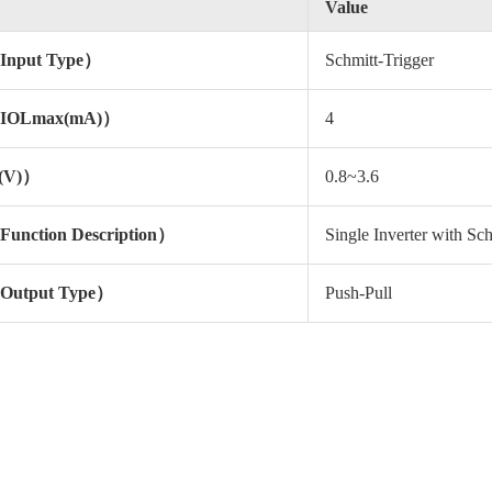
Value
put Type）
Schmitt-Trigger
OLmax(mA)）
4
(V)）
0.8~3.6
ction Description）
Single Inverter with Sch
tput Type）
Push-Pull