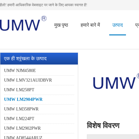
हैलो! हमारी आधिकारिक वेबसाइट पर जाने के लिए आपका स्वागत है!
मुख पृष्ठ
हमारे बारे में
उत्पाद
प
एक ही श्रृंखला के उत्पाद
UMW NJM4580E
UMW LMV321AUIDBVR
UMW LM258PT
UMW LM2904PWR
UMW LM358PWR
UMW LM224PT
विशेष विवरण
UMW LM2902PWR
UMW AD8544ARUZ