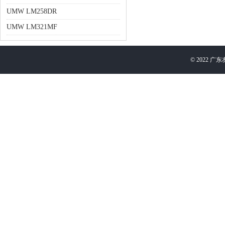
UMW LM258DR
UMW LM321MF
©
2022
广东