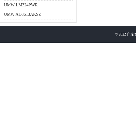
UMW LM324PWR
UMW AD8613AKSZ
©
2022
广东