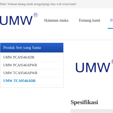
Halo! Selamat datang untuk mengunjungi situs web resmi kami!
Halaman muka
Tentang kami
P
Produk Seri yang Sama
UMW PCA9546ADR
UMW PCA9546APWR
UMW TCA9546APWR
UMW TCA9546ADR
Spesifikasi