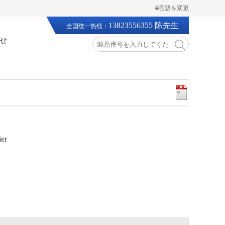
🌐言語を変更
13823556355 陈先生
全国统一热线：
せ
ier