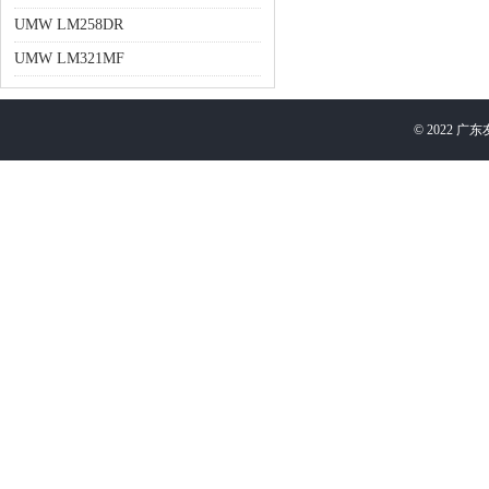
UMW LM258DR
UMW LM321MF
©
2022
广东