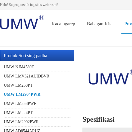
Halo! Sugeng rawuh ing situs web resmi!
Kaca ngarep
Babagan Kita
Pro
Produk Seri sing padha
UMW NJM4580E
UMW LMV321AUIDBVR
UMW LM258PT
UMW LM2904PWR
UMW LM358PWR
UMW LM224PT
Spesifikasi
UMW LM2902PWR
UMW AD8544ARUZ