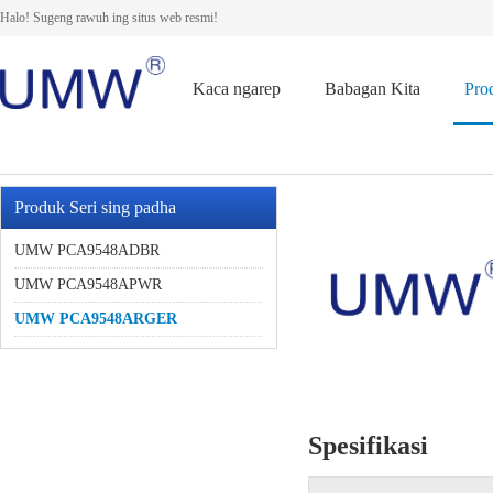
Halo! Sugeng rawuh ing situs web resmi!
Kaca ngarep
Babagan Kita
Pro
Produk Seri sing padha
UMW PCA9548ADBR
UMW PCA9548APWR
UMW PCA9548ARGER
Spesifikasi