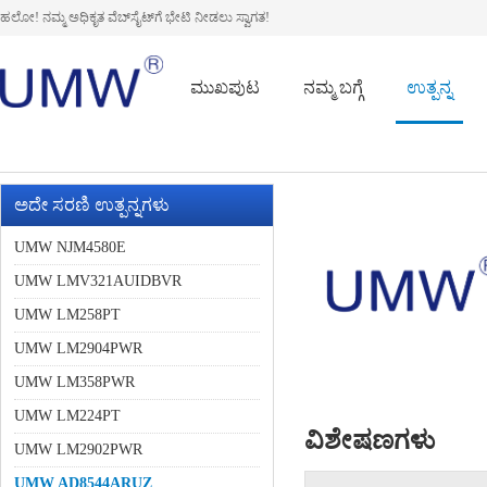
ಹಲೋ! ನಮ್ಮ ಅಧಿಕೃತ ವೆಬ್‌ಸೈಟ್‌ಗೆ ಭೇಟಿ ನೀಡಲು ಸ್ವಾಗತ!
ಮುಖಪುಟ
ನಮ್ಮ ಬಗ್ಗೆ
ಉತ್ಪನ್ನ
ಅದೇ ಸರಣಿ ಉತ್ಪನ್ನಗಳು
UMW NJM4580E
UMW LMV321AUIDBVR
UMW LM258PT
UMW LM2904PWR
UMW LM358PWR
UMW LM224PT
ವಿಶೇಷಣಗಳು
UMW LM2902PWR
UMW AD8544ARUZ