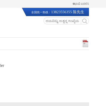
🌐ಭಾಷೆ ಬದಲಿಸಿ
13823556355 陈先生
全国统一热线：
ier