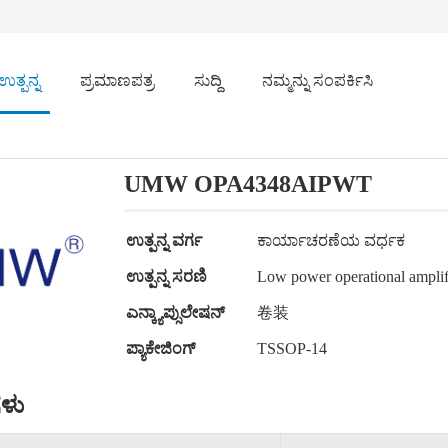
ಉತ್ಪನ್ನ
ಪ್ರಮಾಣಪತ್ರ
ಸುದ್ದಿ
ನಮ್ಮನ್ನು ಸಂಪರ್ಕಿಸಿ
UMW OPA4348AIPWT
ಉತ್ಪನ್ನ ವರ್ಗ
ಕಾರ್ಯಾಚರಣೆಯ ವರ್ಧಕ
ಉತ್ಪನ್ನ ಸರಣಿ
Low power operational amplif
ಎನ್ಕ್ಯಾಪ್ಸುಲೇಷನ್
卷装
ಪ್ಯಾಕೇಜಿಂಗ್
TSSOP-14
ಳು