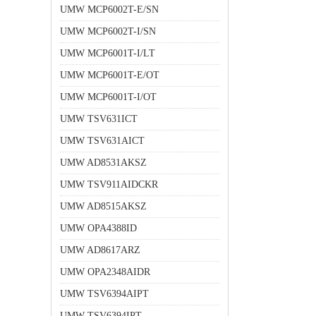
UMW MCP6002T-E/SN
UMW MCP6002T-I/SN
UMW MCP6001T-I/LT
UMW MCP6001T-E/OT
UMW MCP6001T-I/OT
UMW TSV631ICT
UMW TSV631AICT
UMW AD8531AKSZ
UMW TSV911AIDCKR
UMW AD8515AKSZ
UMW OPA4388ID
UMW AD8617ARZ
UMW OPA2348AIDR
UMW TSV6394AIPT
UMW TSV6394IPT