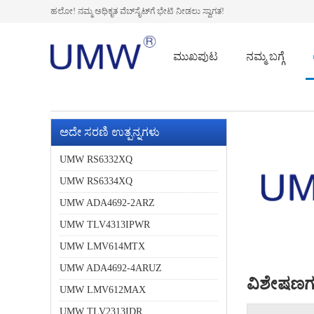
ಹಲೋ! ನಮ್ಮ ಅಧಿಕೃತ ವೆಬ್‌ಸೈಟ್‌ಗೆ ಭೇಟಿ ನೀಡಲು ಸ್ವಾಗತ!
ಮುಖಪುಟ
ನಮ್ಮ ಬಗ್ಗೆ
ಅದೇ ಸರಣಿ ಉತ್ಪನ್ನಗಳು
UMW RS6332XQ
UMW RS6334XQ
UMW ADA4692-2ARZ
UMW TLV4313IPWR
UMW LMV614MTX
UMW ADA4692-4ARUZ
ವಿಶೇಷಣಗ
UMW LMV612MAX
UMW TLV2313IDR