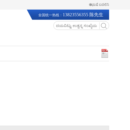
🌐ಭಾಷೆ ಬದಲಿಸಿ
13823556355 陈先生
全国统一热线：