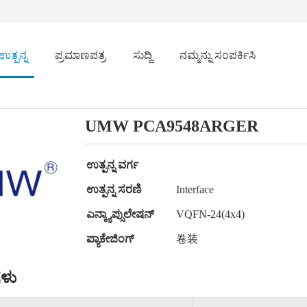
ಉತ್ಪನ್ನ
ಪ್ರಮಾಣಪತ್ರ
ಸುದ್ದಿ
ನಮ್ಮನ್ನು ಸಂಪರ್ಕಿಸಿ
UMW PCA9548ARGER
ಉತ್ಪನ್ನ ವರ್ಗ
ಉತ್ಪನ್ನ ಸರಣಿ
Interface
ಎನ್ಕ್ಯಾಪ್ಸುಲೇಷನ್
VQFN-24(4x4)
ಪ್ಯಾಕೇಜಿಂಗ್
卷装
ಳು