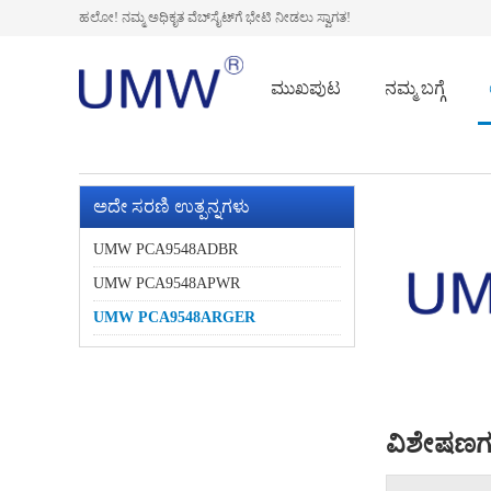
ಹಲೋ! ನಮ್ಮ ಅಧಿಕೃತ ವೆಬ್‌ಸೈಟ್‌ಗೆ ಭೇಟಿ ನೀಡಲು ಸ್ವಾಗತ!
ಮುಖಪುಟ
ನಮ್ಮ ಬಗ್ಗೆ
ಅದೇ ಸರಣಿ ಉತ್ಪನ್ನಗಳು
UMW PCA9548ADBR
UMW PCA9548APWR
UMW PCA9548ARGER
ವಿಶೇಷಣಗ