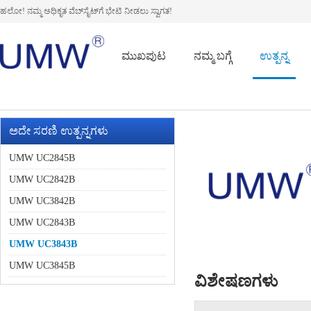
ಹಲೋ! ನಮ್ಮ ಅಧಿಕೃತ ವೆಬ್‌ಸೈಟ್‌ಗೆ ಭೇಟಿ ನೀಡಲು ಸ್ವಾಗತ!
ಮುಖಪುಟ
ನಮ್ಮ ಬಗ್ಗೆ
ಉತ್ಪನ್ನ
ಅದೇ ಸರಣಿ ಉತ್ಪನ್ನಗಳು
UMW UC2845B
UMW UC2842B
UMW UC3842B
UMW UC2843B
UMW UC3843B
UMW UC3845B
ವಿಶೇಷಣಗಳು