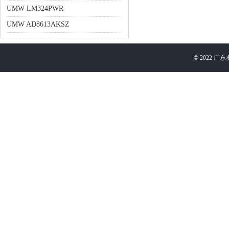
UMW LM324PWR
UMW AD8613AKSZ
©
2022
广东