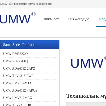
Салам! Биздин расмий сайтка кош келиңиз!
Башкы бет
Биз жөнүндө
Про
Same Series Products
UMW RS6332XQ
UMW RS6334XQ
UMW ADA4692-2ARZ
UMW TLV4313IPWR
UMW LMV614MTX
UMW ADA4692-4ARUZ
Техникалык м
UMW LMV612MAX
UMW TLV2313IDR