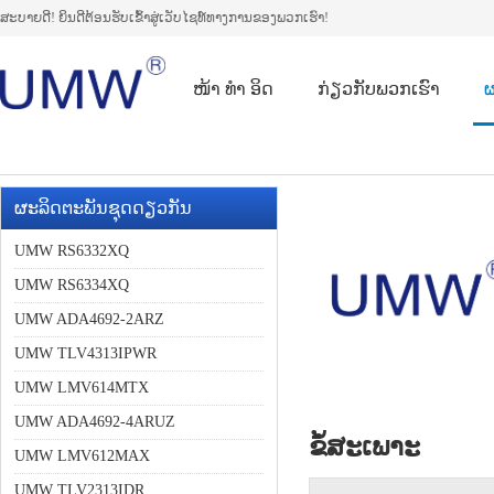
ສະບາຍດີ! ຍິນດີຕ້ອນຮັບເຂົ້າສູ່ເວັບໄຊທ໌ທາງການຂອງພວກເຮົາ!
ໜ້າ ທຳ ອິດ
ກ່ຽວ​ກັບ​ພວກ​ເຮົາ
ຜ
ຜະລິດຕະພັນຊຸດດຽວກັນ
UMW RS6332XQ
UMW RS6334XQ
UMW ADA4692-2ARZ
UMW TLV4313IPWR
UMW LMV614MTX
UMW ADA4692-4ARUZ
ຂໍ້ສະເພາະ
UMW LMV612MAX
UMW TLV2313IDR