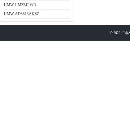
UMW LM324PWR
UMW AD8613AKSZ
©
2022
广东