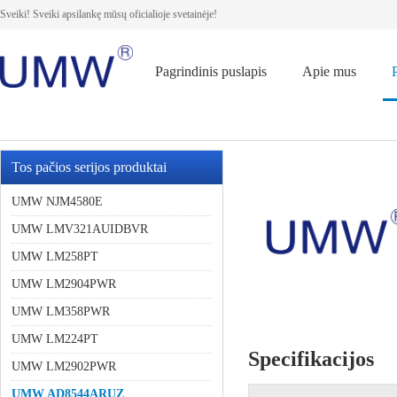
Sveiki! Sveiki apsilankę mūsų oficialioje svetainėje!
Pagrindinis puslapis
Apie mus
Tos pačios serijos produktai
UMW NJM4580E
UMW LMV321AUIDBVR
UMW LM258PT
UMW LM2904PWR
UMW LM358PWR
UMW LM224PT
Specifikacijos
UMW LM2902PWR
UMW AD8544ARUZ