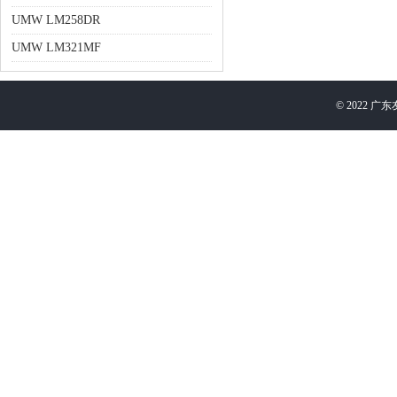
UMW LM258DR
UMW LM321MF
©
2022
广东