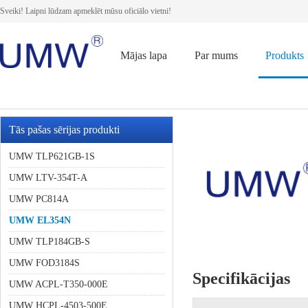
Sveiki! Laipni lūdzam apmeklēt mūsu oficiālo vietni!
Mājas lapa
Par mums
Produkts
Tās pašas sērijas produkti
UMW TLP621GB-1S
UMW LTV-354T-A
UMW PC814A
UMW EL354N
UMW TLP184GB-S
UMW FOD3184S
Specifikācijas
UMW ACPL-T350-000E
UMW HCPL-4503-500E