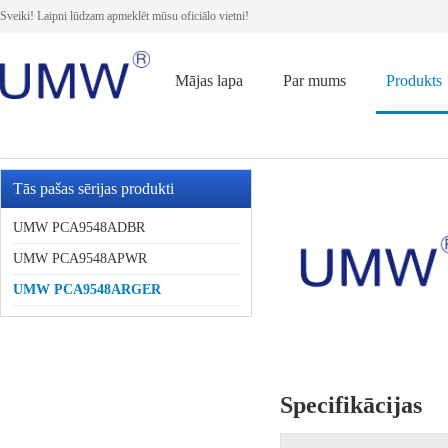
Sveiki! Laipni lūdzam apmeklēt mūsu oficiālo vietni!
Mājas lapa
Par mums
Produkts
Tās pašas sērijas produkti
UMW PCA9548ADBR
UMW PCA9548APWR
UMW PCA9548ARGER
Specifikācijas