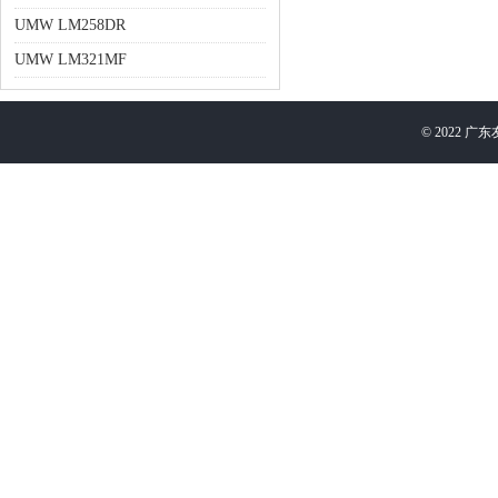
UMW LM258DR
UMW LM321MF
©
2022
广东