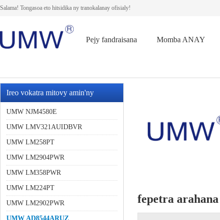
Salama! Tongasoa eto hitsidika ny tranokalanay ofisialy!
Pejy fandraisana
Momba ANAY
Ireo vokatra mitovy amin'ny
andiany
UMW NJM4580E
UMW LMV321AUIDBVR
UMW LM258PT
UMW LM2904PWR
UMW LM358PWR
UMW LM224PT
fepetra arahana
UMW LM2902PWR
UMW AD8544ARUZ