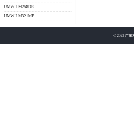
UMW LM258DR
UMW LM321MF
©
2022
广东