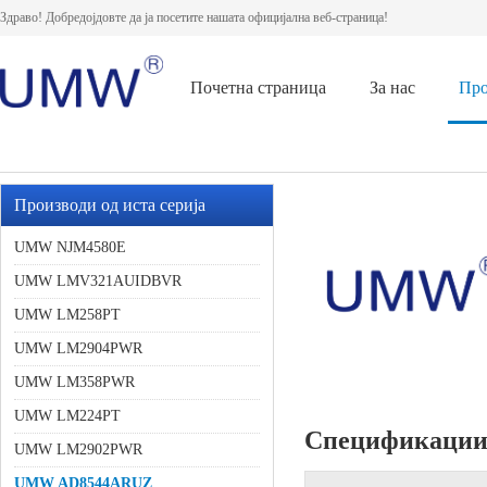
Здраво! Добредојдовте да ја посетите нашата официјална веб-страница!
Почетна страница
За нас
Про
Производи од иста серија
UMW NJM4580E
UMW LMV321AUIDBVR
UMW LM258PT
UMW LM2904PWR
UMW LM358PWR
UMW LM224PT
Спецификаци
UMW LM2902PWR
UMW AD8544ARUZ