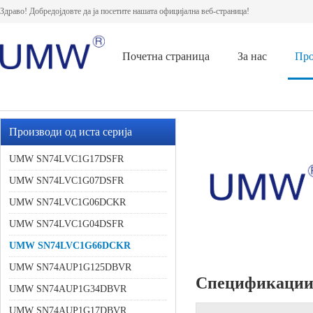
Здраво! Добредојдовте да ја посетите нашата официјална веб-страница!
Почетна страница
За нас
Про
Производи од иста серија
UMW SN74LVC1G17DSFR
UMW SN74LVC1G07DSFR
UMW SN74LVC1G06DCKR
UMW SN74LVC1G04DSFR
UMW SN74LVC1G66DCKR
UMW SN74AUP1G125DBVR
Спецификаци
UMW SN74AUP1G34DBVR
UMW SN74AUP1G17DBVR