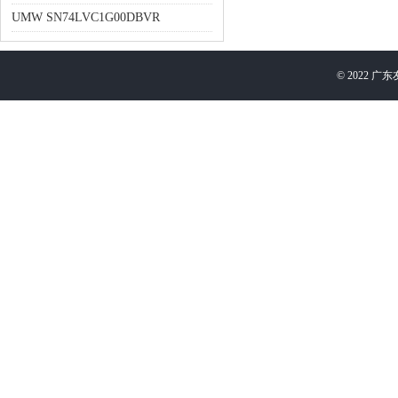
UMW SN74LVC1G00DBVR
©
2022
广东