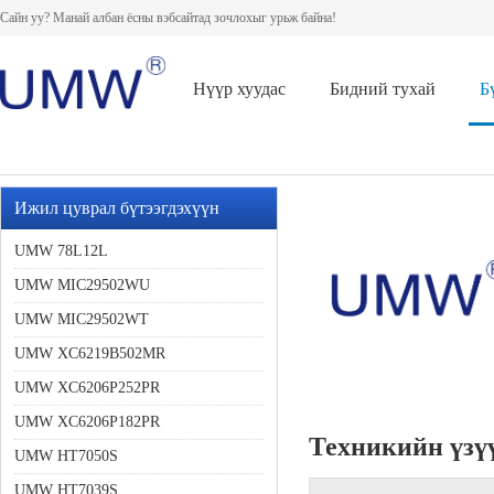
Сайн уу? Манай албан ёсны вэбсайтад зочлохыг урьж байна!
Нүүр хуудас
Бидний тухай
Б
Ижил цуврал бүтээгдэхүүн
UMW 78L12L
UMW MIC29502WU
UMW MIC29502WT
UMW XC6219B502MR
UMW XC6206P252PR
UMW XC6206P182PR
Техникийн үзү
UMW HT7050S
UMW HT7039S