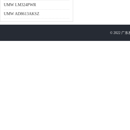
UMW LM324PWR
UMW AD8613AKSZ
©
2022
广东