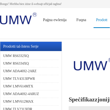
Bongu! Merħba biex iżżur il-websajt uffiċjali tagħna!
Paġna ewlenija
Fuqna
Prodott
Prodotti tal-Istess Serje
UMW RS6332XQ
UMW RS6334XQ
UMW ADA4692-2ARZ
UMW TLV4313IPWR
UMW LMV614MTX
UMW ADA4692-4ARUZ
Speċifikazzjonij
UMW LMV612MAX
UMW TLV2313IDR