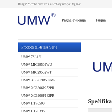
Bongu! Merħba biex iżżur il-websajt uffiċjali tagħna!
Paġna ewlenija
Fuqna
Prodotti tal-Istess Serje
UMW 78L12L
UMW MIC29502WU
UMW MIC29502WT
UMW XC6219B502MR
UMW XC6206P252PR
UMW XC6206P182PR
Speċifika
UMW HT7050S
UMW HT7039S