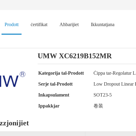
Prodott
ċertifikat
Aħbarijiet
Ikkuntatjana
UMW XC6219B152MR
Kategorija tal-Prodott
Ċippa tar-Regolatur L
Serje tal-Prodott
Low Dropout Linear 
Inkapsulament
SOT23-5
Ippakkjar
卷装
zzjonijiet