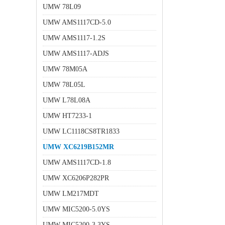
UMW 78L09
UMW AMS1117CD-5.0
UMW AMS1117-1.2S
UMW AMS1117-ADJS
UMW 78M05A
UMW 78L05L
UMW L78L08A
UMW HT7233-1
UMW LC1118CS8TR1833
UMW XC6219B152MR
UMW AMS1117CD-1.8
UMW XC6206P282PR
UMW LM217MDT
UMW MIC5200-5.0YS
UMW MIC5200-3.3YS