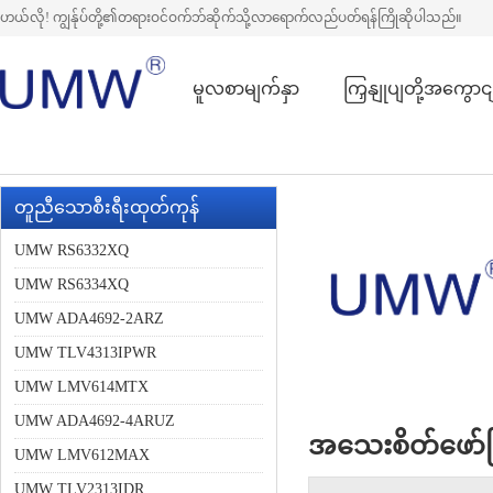
ဟယ်လို! ကျွန်ုပ်တို့၏တရားဝင်ဝက်ဘ်ဆိုက်သို့လာရောက်လည်ပတ်ရန်ကြိုဆိုပါသည်။
မူလစာမျက်နှာ
ကြှနျုပျတို့အကွောင
တူညီသောစီးရီးထုတ်ကုန်
UMW RS6332XQ
UMW RS6334XQ
UMW ADA4692-2ARZ
UMW TLV4313IPWR
UMW LMV614MTX
UMW ADA4692-4ARUZ
အသေးစိတ်ဖော်ပ
UMW LMV612MAX
UMW TLV2313IDR