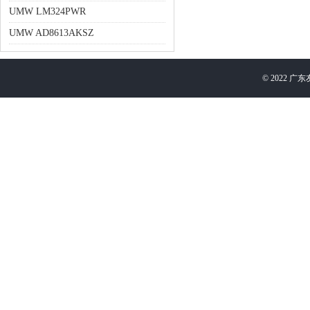
UMW LM324PWR
UMW AD8613AKSZ
©
2022
广东