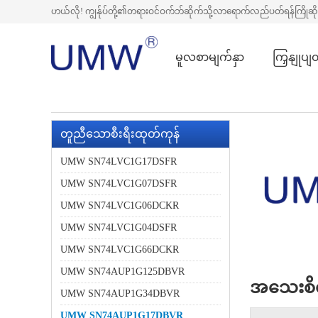
ဟယ်လို! ကျွန်ုပ်တို့၏တရားဝင်ဝက်ဘ်ဆိုက်သို့လာရောက်လည်ပတ်ရန်ကြိုဆ
မူလစာမျက်နှာ
ကြှနျုပျ
တူညီသောစီးရီးထုတ်ကုန်
UMW SN74LVC1G17DSFR
UMW SN74LVC1G07DSFR
UMW SN74LVC1G06DCKR
UMW SN74LVC1G04DSFR
UMW SN74LVC1G66DCKR
UMW SN74AUP1G125DBVR
အသေးစိတ
UMW SN74AUP1G34DBVR
UMW SN74AUP1G17DBVR