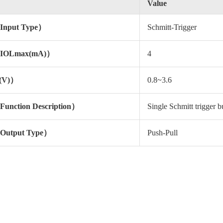
Value
put Type）
Schmitt-Trigger
OLmax(mA)）
4
(V)）
0.8~3.6
ction Description）
Single Schmitt trigger b
tput Type）
Push-Pull