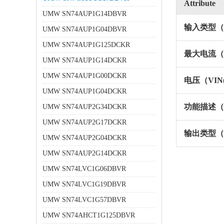
Attribute
UMW SN74AUP1G14DBVR
输入类型（In
UMW SN74AUP1G04DBVR
UMW SN74AUP1G125DCKR
最大电流（I
UMW SN74AUP1G14DCKR
UMW SN74AUP1G00DCKR
电压（VIN
UMW SN74AUP1G04DCKR
功能描述（Fun
UMW SN74AUP2G34DCKR
UMW SN74AUP2G17DCKR
输出类型（Ou
UMW SN74AUP2G04DCKR
UMW SN74AUP2G14DCKR
UMW SN74LVC1G06DBVR
UMW SN74LVC1G19DBVR
UMW SN74LVC1G57DBVR
UMW SN74AHCT1G125DBVR