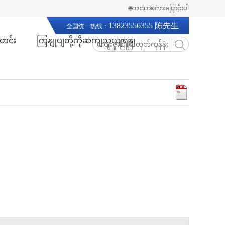
🌐ဘာသာစကားပြောင်းပါ
13823556355 陈先生
全国统一热线：
တင်း
ကြှနျုပျတို့ကိုဆကျသှယျရနျ