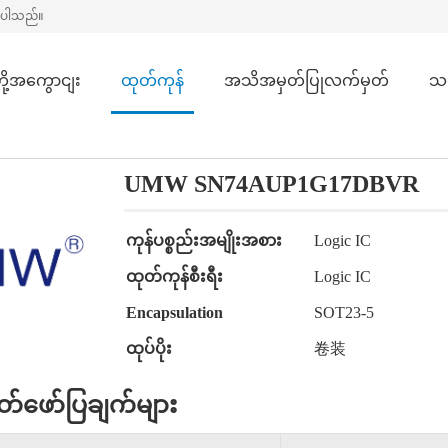
ိုပါသည်။
တို့အကွောငျး
ထုတ်ကုန်
အသိအမှတ်ပြုလက်မှတ်
သ
UMW SN74AUP1G17DBVR
ကုန်ပစ္စည်းအမျိုးအစား
Logic IC
ထုတ်ကုန်စီးရီး
Logic IC
Encapsulation
SOT23-5
ထုပ်ပိုး
卷装
်ဖော်ပြချက်များ