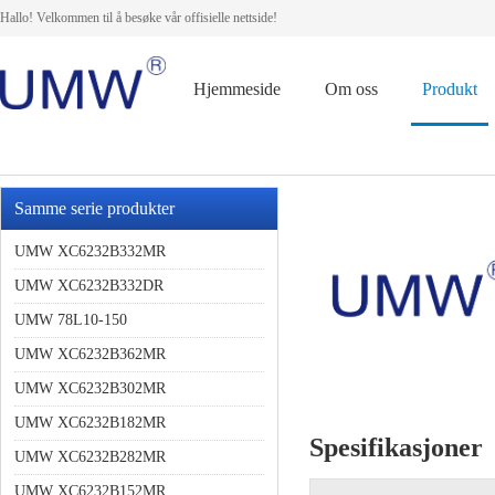
Hallo! Velkommen til å besøke vår offisielle nettside!
Hjemmeside
Om oss
Produkt
Samme serie produkter
UMW XC6232B332MR
UMW XC6232B332DR
UMW 78L10-150
UMW XC6232B362MR
UMW XC6232B302MR
UMW XC6232B182MR
Spesifikasjoner
UMW XC6232B282MR
UMW XC6232B152MR