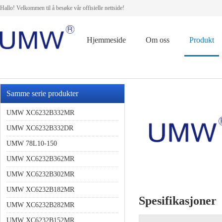
Hallo! Velkommen til å besøke vår offisielle nettside!
Hjemmeside
Om oss
Produkt
Samme serie produkter
UMW XC6232B332MR
UMW XC6232B332DR
UMW 78L10-150
UMW XC6232B362MR
UMW XC6232B302MR
UMW XC6232B182MR
Spesifikasjoner
UMW XC6232B282MR
UMW XC6232B152MR