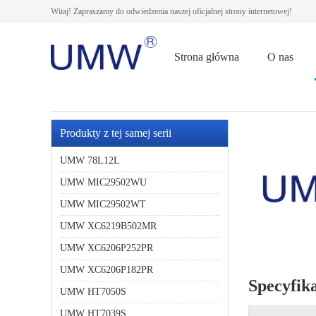
Witaj! Zapraszamy do odwiedzenia naszej oficjalnej strony internetowej!
Strona główna
O nas
Produkty z tej samej serii
UMW 78L12L
UMW MIC29502WU
UMW MIC29502WT
UMW XC6219B502MR
UMW XC6206P252PR
UMW XC6206P182PR
Specyfik
UMW HT7050S
UMW HT7039S