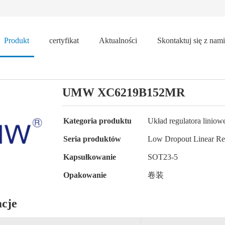
Produkt
certyfikat
Aktualności
Skontaktuj się z nami
UMW XC6219B152MR
Kategoria produktu
Układ regulatora liniow
Seria produktów
Low Dropout Linear Re
Kapsułkowanie
SOT23-5
Opakowanie
卷装
acje