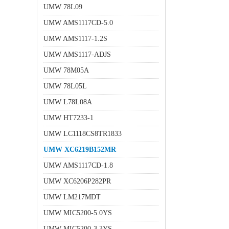
UMW 78L09
UMW AMS1117CD-5.0
UMW AMS1117-1.2S
UMW AMS1117-ADJS
UMW 78M05A
UMW 78L05L
UMW L78L08A
UMW HT7233-1
UMW LC1118CS8TR1833
UMW XC6219B152MR
UMW AMS1117CD-1.8
UMW XC6206P282PR
UMW LM217MDT
UMW MIC5200-5.0YS
UMW MIC5200-3.3YS