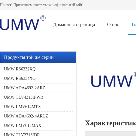
Привет! Приглашаем посетить наш официальный сайт!
Домашняя страница
О нас
То
Продукты той же серии
UMW RS6332XQ
UMW RS6334XQ
UMW ADA4692-2ARZ
UMW TLV4313IPWR
UMW LMV614MTX
UMW ADA4692-4ARUZ
Характеристи
UMW LMV612MAX
UMW TLV2313IDR