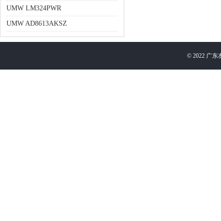
UMW LM324PWR
UMW AD8613AKSZ
©
2022
广东