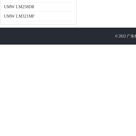
UMW LM258DR
UMW LM321MF
©
2022
广东