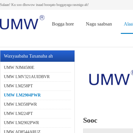
Salaan! Ku soo dhowow inaad booqato boggayaga rasmiga ah!
Bogga hore
Nagu saabsan
Alaa
Waxyaabaha Taxanaha ah
UMW NJM4580E
UMW LMV321AUIDBVR
UMW LM258PT
UMW LM2904PWR
UMW LM358PWR
UMW LM224PT
Sooc
UMW LM2902PWR
UMW AD8544ARUZ