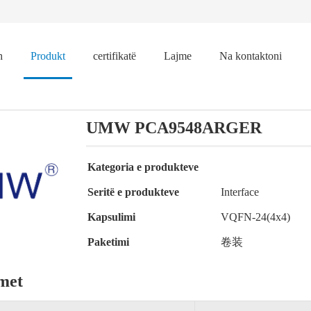
h
Produkt
certifikatë
Lajme
Na kontaktoni
UMW PCA9548ARGER
Kategoria e produkteve
Seritë e produkteve
Interface
Kapsulimi
VQFN-24(4x4)
Paketimi
卷装
imet