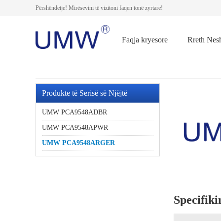
Përshëndetje! Mirësevini të vizitoni faqen tonë zyrtare!
Faqja kryesore
Rreth Nes
Produkte të Serisë së Njëjtë
UMW PCA9548ADBR
UMW PCA9548APWR
UMW PCA9548ARGER
Specifik