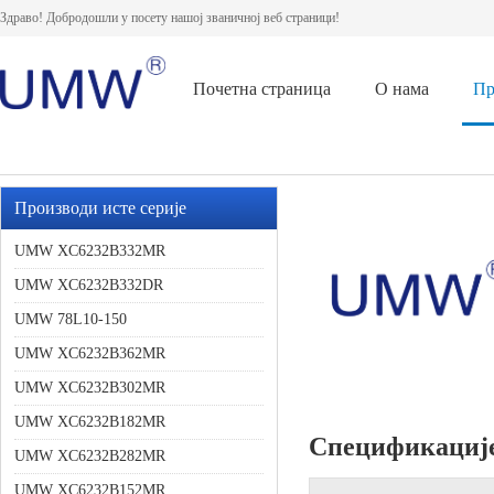
Здраво! Добродошли у посету нашој званичној веб страници!
Почетна страница
О нама
Пр
Производи исте серије
UMW XC6232B332MR
UMW XC6232B332DR
UMW 78L10-150
UMW XC6232B362MR
UMW XC6232B302MR
UMW XC6232B182MR
Спецификациј
UMW XC6232B282MR
UMW XC6232B152MR