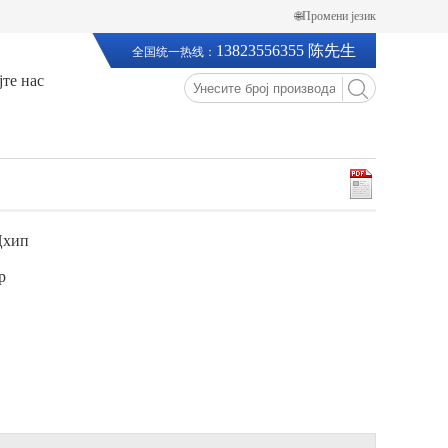
🌐Промени језик
13823556355 陈先生
全国统一热线：
те нас
Цхип
p