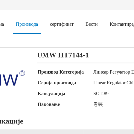
ма
Производа
сертификат
Вести
Контактирај
UMW HT7144-1
Производ Категорија
Линеар Регулатор 
Серија производа
Linear Regulator Chi
Капсулација
SOT-89
Паковање
卷装
кације