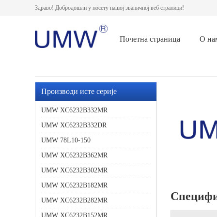
Здраво! Добродошли у посету нашој званичној веб страници!
Почетна страница
О на
Производи исте серије
UMW XC6232B332MR
UMW XC6232B332DR
UMW 78L10-150
UMW XC6232B362MR
UMW XC6232B302MR
UMW XC6232B182MR
Специфи
UMW XC6232B282MR
UMW XC6232B152MR