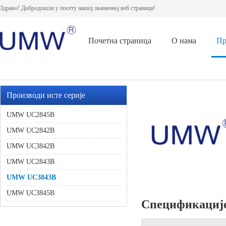
Здраво! Добродошли у посету нашој званичној веб страници!
Почетна страница
О нама
Пр
Производи исте серије
UMW UC2845B
UMW UC2842B
UMW UC3842B
UMW UC2843B
UMW UC3843B
UMW UC3845B
Спецификациј