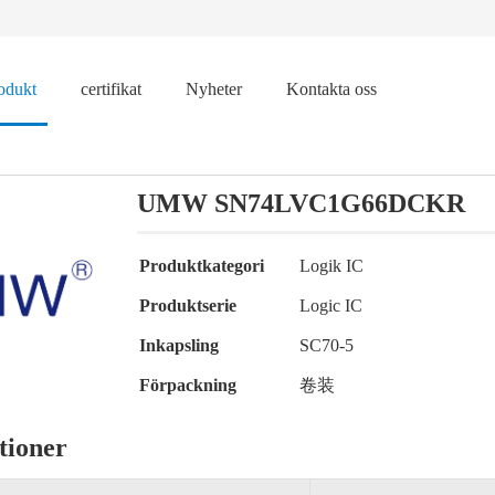
odukt
certifikat
Nyheter
Kontakta oss
UMW SN74LVC1G66DCKR
Produktkategori
Logik IC
Produktserie
Logic IC
Inkapsling
SC70-5
Förpackning
卷装
tioner