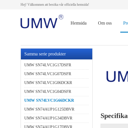
Hej! Välkommen att besöka vår officiella hemsida!
Hemsida
Om oss
Pr
Samma serie produkter
UMW SN74LVC1G17DSFR
UMW SN74LVC1G07DSFR
UMW SN74LVC1G06DCKR
UMW SN74LVC1G04DSFR
UMW SN74LVC1G66DCKR
UMW SN74AUP1G125DBVR
Specifika
UMW SN74AUP1G34DBVR
UMW SN74AUP1G17DBVR