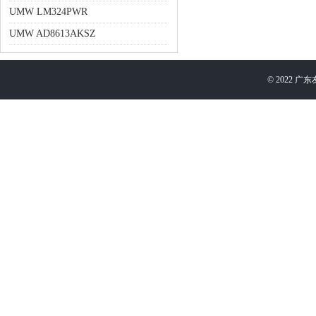
UMW LM324PWR
UMW AD8613AKSZ
©
2022
广东