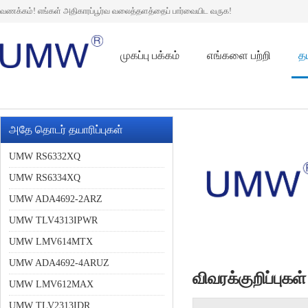
வணக்கம்! எங்கள் அதிகாரப்பூர்வ வலைத்தளத்தைப் பார்வையிட வருக!
முகப்பு பக்கம்
எங்களை பற்றி
தய
அதே தொடர் தயாரிப்புகள்
UMW RS6332XQ
UMW RS6334XQ
UMW ADA4692-2ARZ
UMW TLV4313IPWR
UMW LMV614MTX
UMW ADA4692-4ARUZ
விவரக்குறிப்புகள்
UMW LMV612MAX
UMW TLV2313IDR