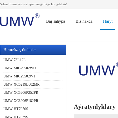
Salam! Resmi web sahypamyza girmäge hoş geldiňiz!
Baş sahypa
Biz hakda
Haryt
Birmeňzeş önümler
UMW 78L12L
UMW MIC29502WU
UMW MIC29502WT
UMW XC6219B502MR
UMW XC6206P252PR
UMW XC6206P182PR
Aýratynlyklary
UMW HT7050S
UMW HT7039S