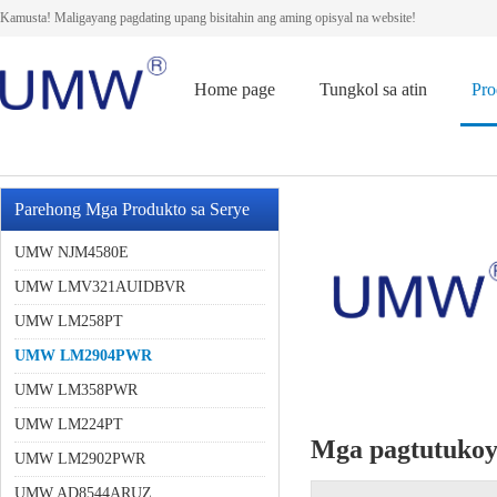
Kamusta! Maligayang pagdating upang bisitahin ang aming opisyal na website!
Home page
Tungkol sa atin
Pro
Parehong Mga Produkto sa Serye
UMW NJM4580E
UMW LMV321AUIDBVR
UMW LM258PT
UMW LM2904PWR
UMW LM358PWR
UMW LM224PT
Mga pagtutuko
UMW LM2902PWR
UMW AD8544ARUZ