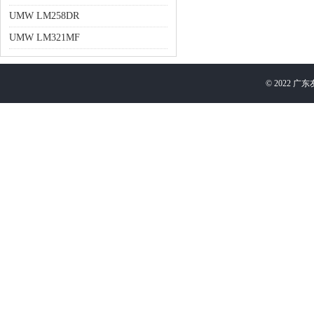
UMW LM258DR
UMW LM321MF
©
2022
广东