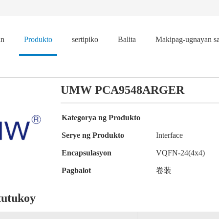
in
Produkto
sertipiko
Balita
Makipag-ugnayan s
UMW PCA9548ARGER
Kategorya ng Produkto
Serye ng Produkto
Interface
Encapsulasyon
VQFN-24(4x4)
Pagbalot
卷装
tutukoy