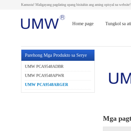
Kamusta! Maligayang pagdating upang bisitahin ang aming opisyal na website!
Home page
Tungkol sa at
Parehong Mga Produkto sa Serye
UMW PCA9548ADBR
UMW PCA9548APWR
UMW PCA9548ARGER
Mga pag